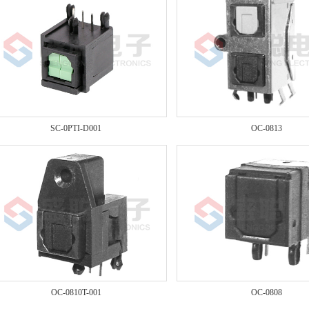
1
2
3
SC-0PTI-D001
OC-0813
OC-0810T-001
OC-0808