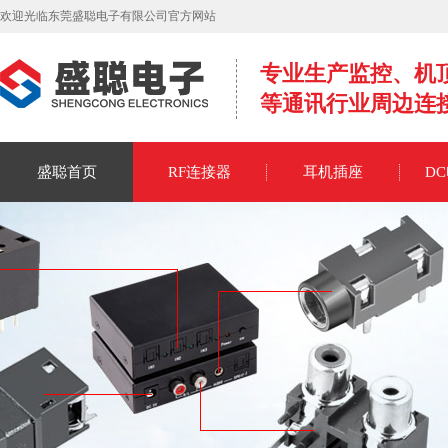
欢迎光临东莞盛聪电子有限公司官方网站
专业生产监控、机
等通讯行业周边连
盛聪首页
RF连接器
耳机插座
D