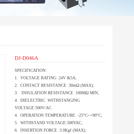
DJ-D046A
SPECIFICATION:
1. VOLTAGE RATING: 24V &5A;
2. CONTACT RESISTANCE :30mΩ (MAX);
3. INSULATION RESISTANCE :100MΩ MIN,
4. DIELECTRIC WITHSTANGING
VOLTAGE:500V/AC
4. OPERATION TEMPERATURE: -25°C~+90°C;
5. WITHSTAND VOLTAGE:500VAC;
6. INSERTION FORCE :3.0Kgf (MAX);