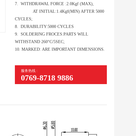
7. WITHDRAWAL FORCE :2.0Kgf (MAX),
AT INITIAL:1.4Kgf(MIN) AFTER 5000
CYCLES;
8. DURABILITY:5000 CYCLES
9. SOLDERING FROCES:PARTS WILL
WITHSTAND 260°C/5SEC;
10. MARKED: ARE IMPORTANT DIMENSIONS.
服务热线 :
0769-8718 9886