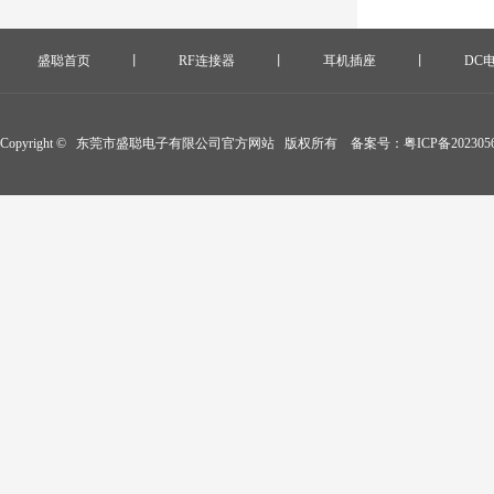
盛聪首页
丨
RF连接器
丨
耳机插座
丨
DC
Copyright © 东莞市盛聪电子有限公司官方网站 版权所有 备案号：
粤ICP备202305