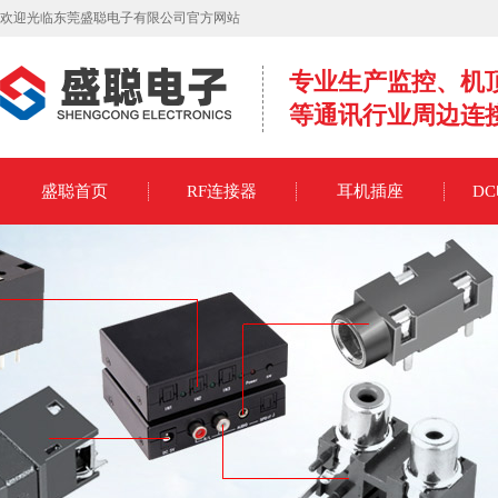
欢迎光临东莞盛聪电子有限公司官方网站
专业生产监控、机
等通讯行业周边连
盛聪首页
RF连接器
耳机插座
D